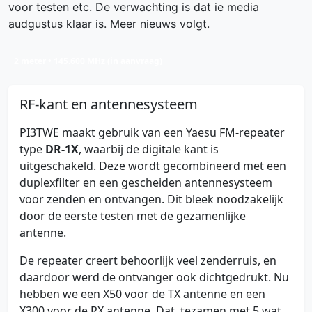
voor testen etc. De verwachting is dat ie media
audgustus klaar is. Meer nieuws volgt.
2 meter • 145.600 MHz (in aanvraag)
RF-kant en antennesysteem
PI3TWE maakt gebruik van een Yaesu FM-repeater
type
DR-1X
, waarbij de digitale kant is
uitgeschakeld. Deze wordt gecombineerd met een
duplexfilter en een gescheiden antennesysteem
voor zenden en ontvangen. Dit bleek noodzakelijk
door de eerste testen met de gezamenlijke
antenne.
De repeater creert behoorlijk veel zenderruis, en
daardoor werd de ontvanger ook dichtgedrukt. Nu
hebben we een X50 voor de TX antenne en een
X300 voor de RX antenne. Dat, tezamen met 5 wat